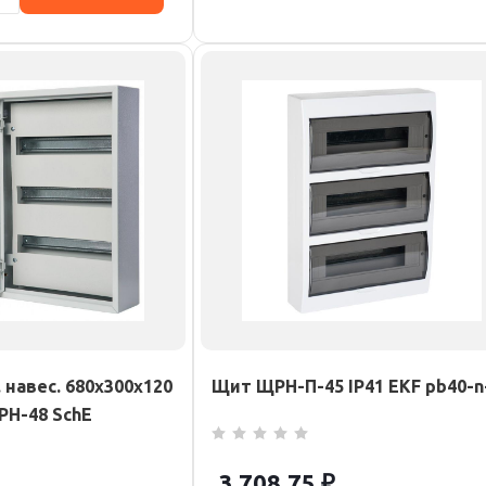
 навес. 680х300х120
Щит ЩРН-П-45 IP41 EKF pb40-n
РН-48 SchE
3 708.75
₽