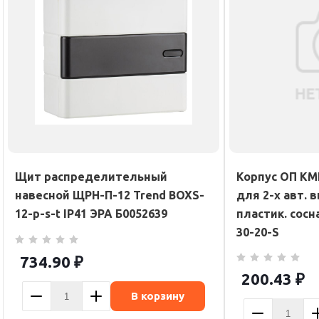
Щит распределительный
Корпус ОП КМП
навесной ЩРН-П-12 Trend BOXS-
для 2-х авт. 
12-p-s-t IP41 ЭРА Б0052639
пластик. сосн
30-20-S
734.90
₽
200.43
₽
В корзину