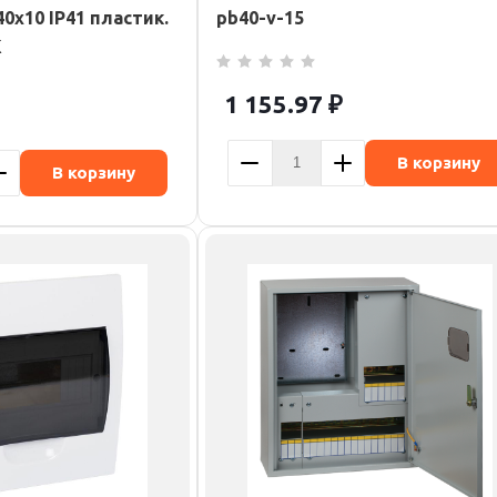
0х10 IP41 пластик.
pb40-v-15
K
1 155.97
₽
В корзину
В корзину