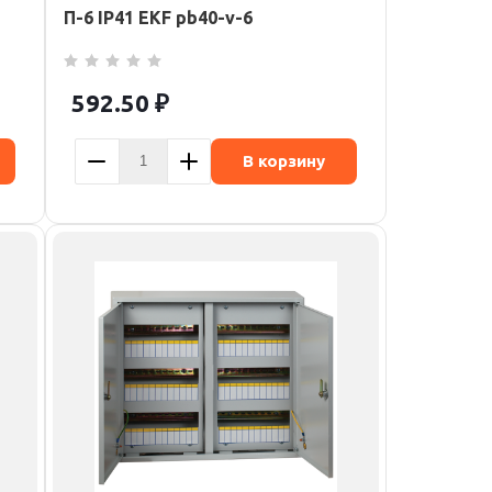
П-6 IP41 EKF pb40-v-6
592.50
₽
В корзину