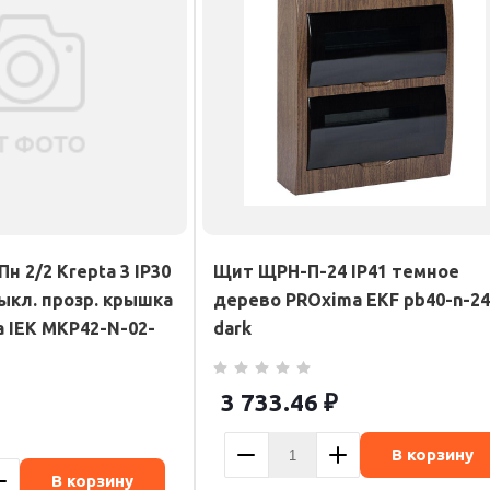
н 2/2 Krepta 3 IP30
Щит ЩРН-П-24 IP41 темное
выкл. прозр. крышка
дерево PROxima EKF pb40-n-24
а IEK MKP42-N-02-
dark
3 733.46
₽
В корзину
В корзину