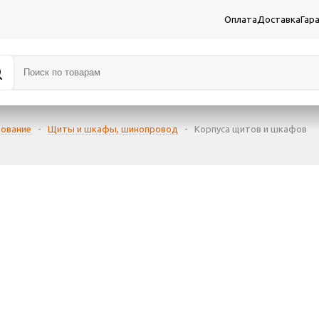
Оплата
Доставка
Гар
дование
-
Щиты и шкафы, шинопровод
-
Корпуса щитов и шкафов