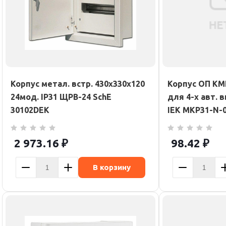
Корпус метал. встр. 430х330х120
Корпус ОП КМП
24мод. IP31 ЩРВ-24 SchE
для 4-х авт. 
30102DEK
IEK MKP31-N-0
2 973.16
₽
98.42
₽
В корзину