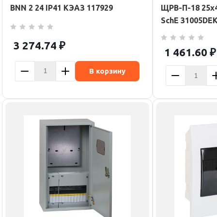
BNN 2 24 IP41 КЭАЗ 117929
ЩРВ-П-18 25х4
SchE 31005DE
3 274.74
₽
1 461.60
₽
В корзину