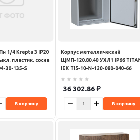
н 1/4 Krepta 3 IP20
Корпус металлический
выкл. пластик. сосна
ЩМП-120.80.40 УХЛ1 IP66 TITA
4-30-135-S
IEK TI5-10-N-120-080-040-66
36 302.86
₽
В корзину
В корзину