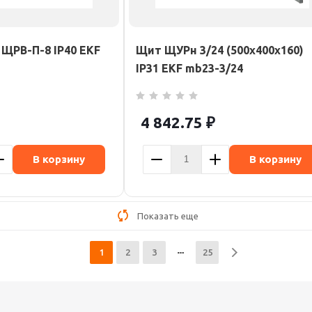
 ЩРВ-П-8 IP40 EKF
Щит ЩУРн 3/24 (500х400х160)
IP31 EKF mb23-3/24
4 842.75
₽
В корзину
В корзину
Показать еще
1
2
3
25