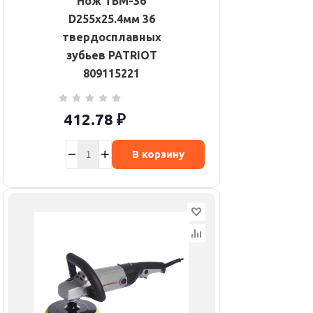
Нож TBM-36
D255х25.4мм 36
твердосплавных
зубьев PATRIOT
809115221
412.78
₽
В корзину