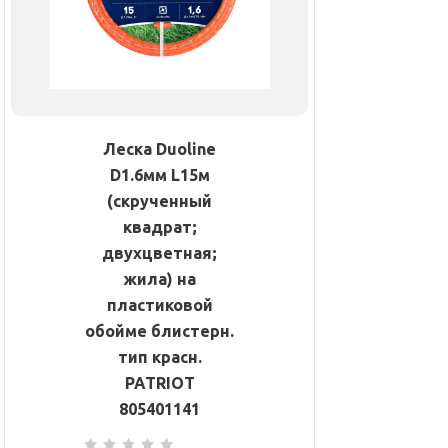
Леска Duoline
D1.6мм L15м
(скрученный
квадрат;
двухцветная;
жила) на
пластиковой
обойме блистерн.
тип красн.
PATRIOT
805401141