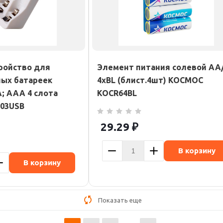
ройство для
Элемент питания солевой AA
ых батареек
4хBL (блист.4шт) КОСМОС
; AAA 4 слота
KOCR64BL
03USB
29.29
₽
В корзину
В корзину
Показать еще