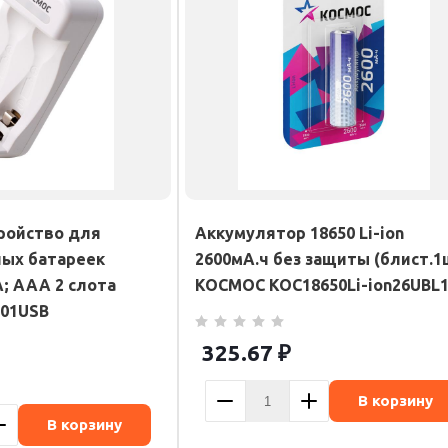
ройство для
Аккумулятор 18650 Li-ion
ых батареек
2600мА.ч без защиты (блист.1
; AAA 2 слота
КОСМОС KOC18650Li-ion26UBL
01USB
325.67
₽
В корзину
В корзину