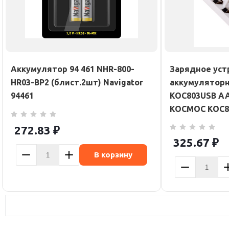
Аккумулятор 94 461 NHR-800-
Зарядное уст
HR03-BP2 (блист.2шт) Navigator
аккумуляторн
94461
KOC803USB AA
КОСМОС KOC8
272.83
₽
325.67
₽
В корзину