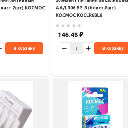
ания литиевый
Элемент питания алкалинов
(блист.2шт) КОСМОС
AA/LR06 BP-8 (блист.8шт)
КОСМОС KOCLR6BL8
146.48
₽
В корзину
В корзину