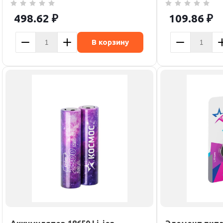
498.62
₽
109.86
₽
В корзину