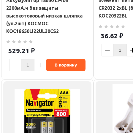
Аккумулятор 18650 Li-ion
Элемент пит
2200мА.ч без защиты
CR2032 2хBL 
высокотоковый низкая шляпка
KOC20322BL
(уп.2шт) КОСМОС
KOC18650Li22UL20CS2
36.62
₽
529.21
₽
В корзину