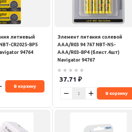
ания литиевый
Элемент питания солевой
 NBT-CR2025-BP5
AAA/R03 94 767 NBT-NS-
avigator 94764
AAA/R03-BP4 (блист.4шт)
Navigator 94767
37.71
₽
В корзину
В корзину