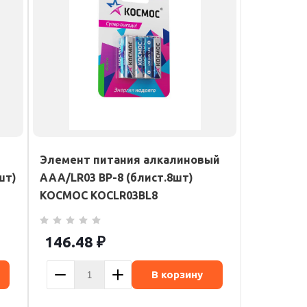
Элемент питания алкалиновый
шт)
AAA/LR03 BP-8 (блист.8шт)
1
КОСМОС KOCLR03BL8
146.48
₽
В корзину