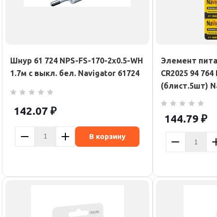
Шнур 61 724 NPS-FS-170-2х0.5-WH
Элемент пит
1.7м с выкл. бел. Navigator 61724
CR2025 94 764
(блист.5шт) N
142.07
₽
144.79
₽
В корзину