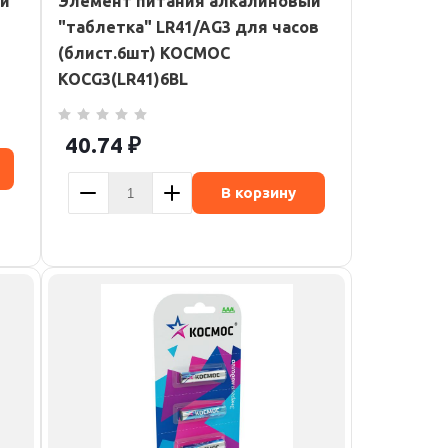
ый
Элемент питания алкалиновый
"таблетка" LR41/AG3 для часов
(блист.6шт) КОСМОС
KOCG3(LR41)6BL
40.74
₽
В корзину