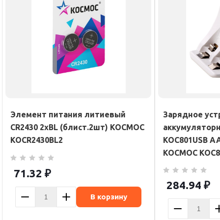
Элемент питания литиевый
Зарядное уст
CR2430 2хBL (блист.2шт) КОСМОС
аккумуляторн
KOCR2430BL2
KOC801USB AA
КОСМОС KOC8
71.32
₽
284.94
₽
В корзину