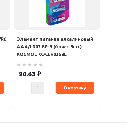
/R6
Элемент питания алкалиновый
AAA/LR03 BP-5 (блист.5шт)
КОСМОС KOCLR035BL
90.63
₽
В корзину