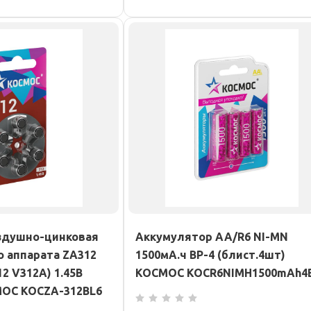
здушно-цинковая
Аккумулятор AA/R6 NI-MN
о аппарата ZA312
1500мА.ч BP-4 (блист.4шт)
12 V312A) 1.45В
КОСМОС KOCR6NIMH1500mAh4
МОС KOCZA-312BL6