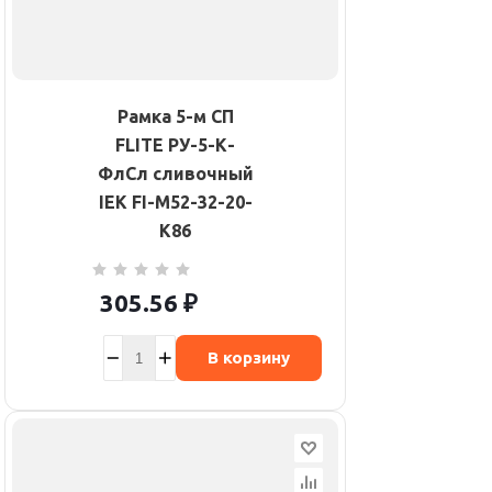
Рамка 5-м СП
FLITE РУ-5-К-
ФлСл сливочный
IEK FI-M52-32-20-
K86
305.56
₽
В корзину