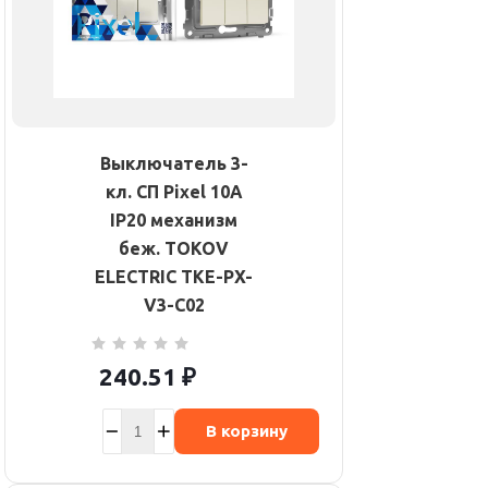
Выключатель 3-
кл. СП Pixel 10А
IP20 механизм
беж. TOKOV
ELECTRIC TKE-PX-
V3-C02
240.51
₽
В корзину