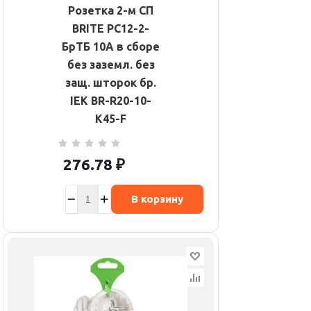
Розетка 2-м СП
BRITE РС12-2-
БрТБ 10А в сборе
без заземл. без
защ. шторок бр.
IEK BR-R20-10-
K45-F
276.78
₽
В корзину