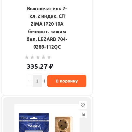
Выключатель 2-
кл. с индик. СП
ZIMA IP20 10А
безвинт. зажим
бел. LEZARD 704-
0288-112QC
335.27
₽
В корзину