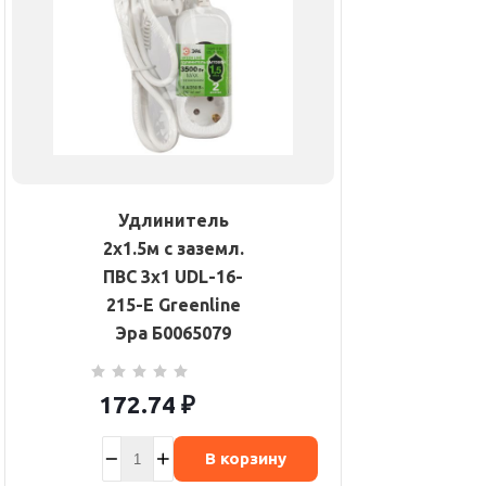
Удлинитель
2х1.5м с заземл.
ПВС 3х1 UDL-16-
215-E Greenline
Эра Б0065079
172.74
₽
В корзину