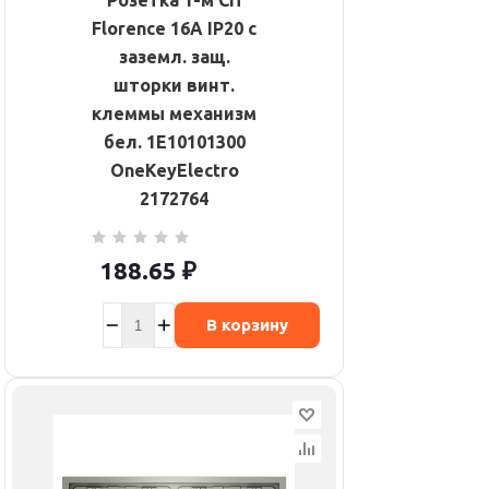
Розетка 1-м СП
Florence 16А IP20 с
заземл. защ.
шторки винт.
клеммы механизм
бел. 1E10101300
OneKeyElectro
2172764
188.65
₽
В корзину