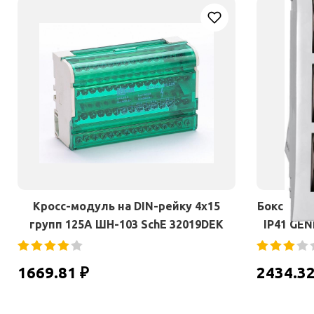
Кросс-модуль на DIN-рейку 4х15
Бокс ЩРВ-
групп 125А ШН-103 SchE 32019DEK
IP41 GEN
1669.81 ₽
2434.32