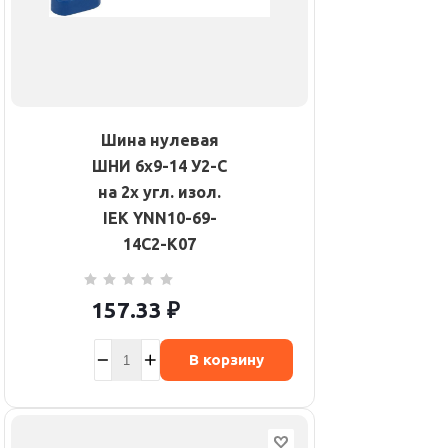
Шина нулевая
ШНИ 6х9-14 У2-С
на 2х угл. изол.
IEK YNN10-69-
14C2-K07
157.33
₽
В корзину