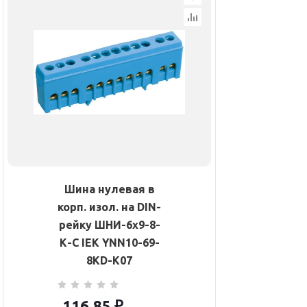
Шина нулевая в
корп. изол. на DIN-
рейку ШНИ-6х9-8-
К-С IEK YNN10-69-
8KD-K07
116.85
₽