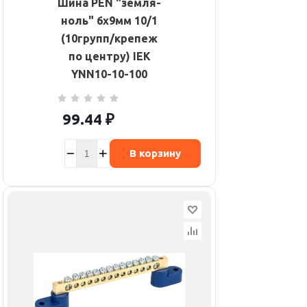
Шина PEN "земля-
ноль" 6х9мм 10/1
(10групп/крепеж
по центру) IEK
YNN10-10-100
99.44
₽
В корзину