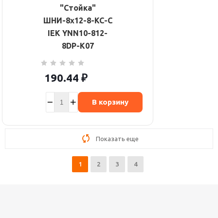
"Стойка"
ШНИ-8х12-8-КС-С
IEK YNN10-812-
8DP-K07
190.44
₽
В корзину
Показать еще
1
2
3
4