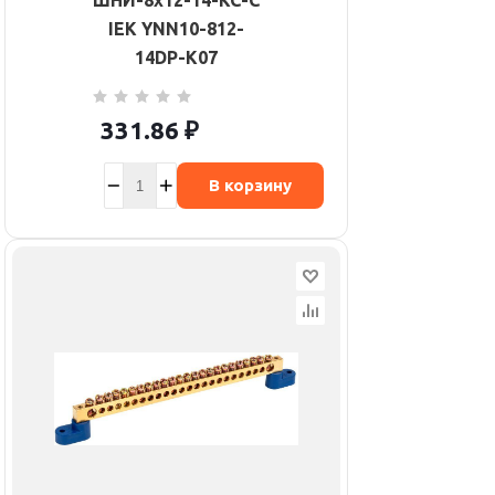
ШНИ-8х12-14-КС-С
IEK YNN10-812-
14DP-K07
331.86
₽
В корзину