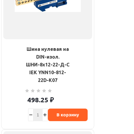
Шина нулевая на
DIN-изол.
ШНИ-8х12-22-Д-С
IEK YNN10-812-
22D-K07
498.25
₽
В корзину