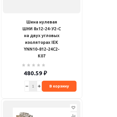
Шина нулевая
ШНИ 8х12-24-У2-С
на двух угловых
изоляторах IEK
YNN10-812-24C2-
K07
480.59
₽
В корзину