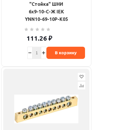
"Стойка" ШНИ
6х9-10-С-Ж IEK
YNN10-69-10P-K05
111.26
₽
В корзину