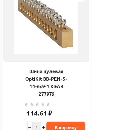
Шина нулевая
OptiKit BB-PEN-S-
14-6х9-1 КЭАЗ
277979
114.61
₽
В корзину