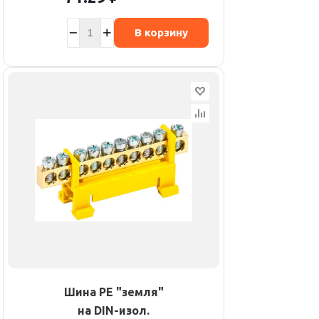
В корзину
Шина PE "земля"
на DIN-изол.