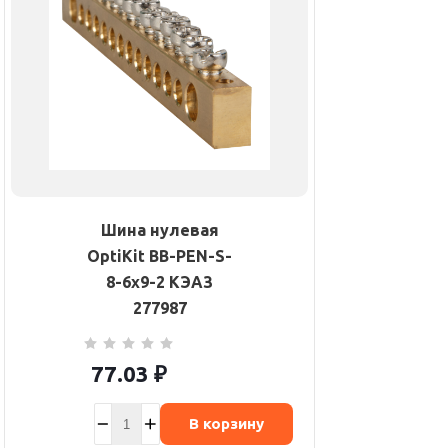
Шина нулевая
OptiKit BB-PEN-S-
8-6х9-2 КЭАЗ
277987
77.03
₽
В корзину