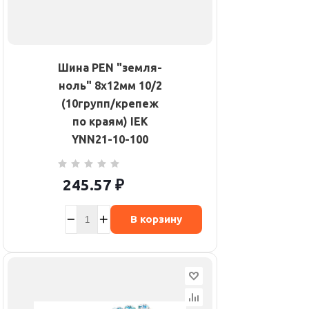
Шина PEN "земля-
ноль" 8х12мм 10/2
(10групп/крепеж
по краям) IEK
YNN21-10-100
245.57
₽
В корзину