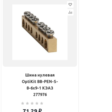
Шина нулевая
OptiKit BB-PEN-S-
8-6х9-1 КЭАЗ
277976
71.29
₽