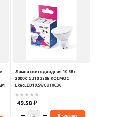
e
Лампа светодиодная 10.5Вт
3000К GU10 220В КОСМОС
AM
LkecLED10.5wGU10C30
49.58
₽
В корзину