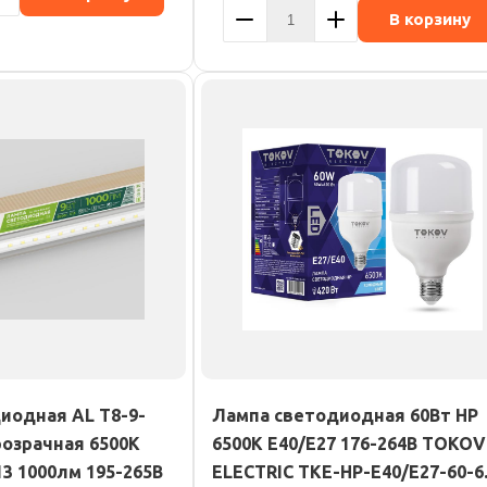
В корзину
иодная AL T8-9-
Лампа светодиодная 60Вт HP
розрачная 6500К
6500К Е40/Е27 176-264В TOKOV
13 1000лм 195-265В
ELECTRIC TKE-HP-E40/E27-60-6