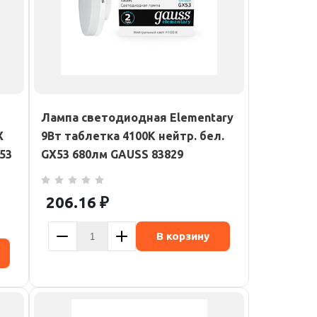
Лампа светодиодная Elementary
X
9Вт таблетка 4100К нейтр. бел.
53
GX53 680лм GAUSS 83829
206.16
₽
В корзину