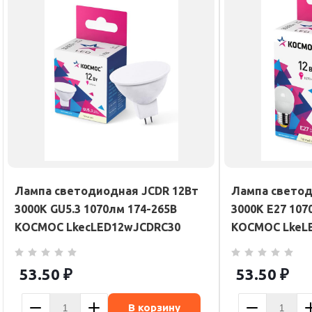
Лампа светодиодная JCDR 12Вт
Лампа светод
3000К GU5.3 1070лм 174-265В
3000К E27 107
КОСМОС LkecLED12wJCDRC30
КОСМОС LkeL
53.50
₽
53.50
₽
В корзину