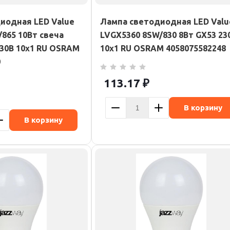
иодная LED Value
Лампа светодиодная LED Valu
865 10Вт свеча
LVGX5360 8SW/830 8Вт GX53 23
230В 10х1 RU OSRAM
10х1 RU OSRAM 4058075582248
0
113.17
₽
В корзину
В корзину