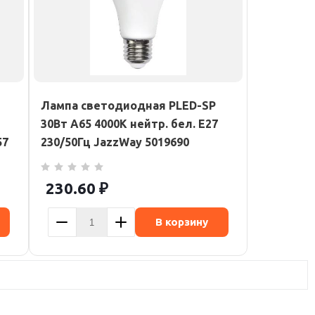
Лампа светодиодная PLED-SP
30Вт A65 4000К нейтр. бел. E27
57
230/50Гц JazzWay 5019690
230.60
₽
В корзину