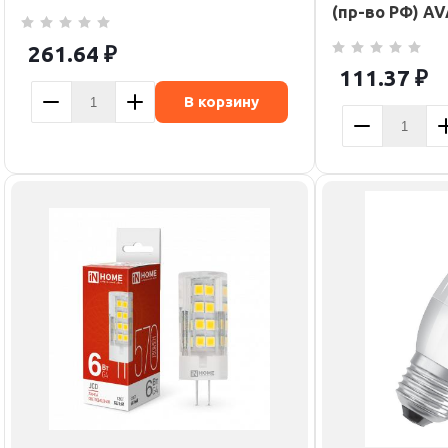
(пр-во РФ) A
261.64
₽
111.37
₽
В корзину