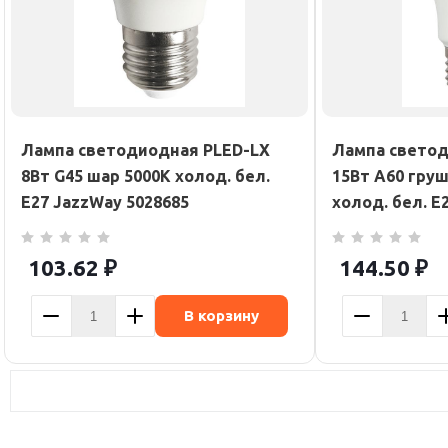
Лампа светодиодная PLED-LX
Лампа светод
8Вт G45 шар 5000К холод. бел.
15Вт A60 гру
E27 JazzWay 5028685
холод. бел. E
103.62
₽
144.50
₽
В корзину