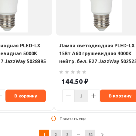
иодная PLED-LX
Лампа светодиодная PLED-LX
шевидная 5000К
15Вт A60 грушевидная 4000К
27 JazzWay 5028395
нейтр. бел. E27 JazzWay 50252
144.50
₽
В корзину
В корзину
Показать еще
1
2
3
82