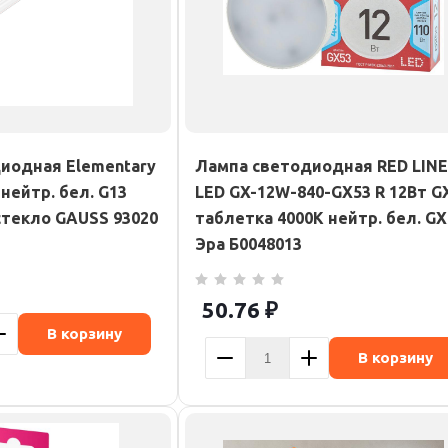
иодная Elementary
Лампа светодиодная RED LINE
 нейтр. бел. G13
LED GX-12W-840-GX53 R 12Вт G
стекло GAUSS 93020
таблетка 4000К нейтр. бел. GX
Эра Б0048013
50.76
₽
В корзину
В корзину