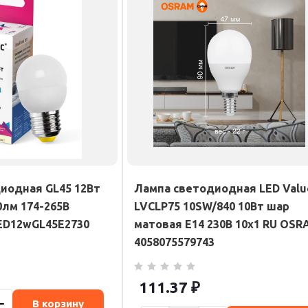
иодная GL45 12Вт
Лампа светодиодная LED Valu
0лм 174-265В
LVCLP75 10SW/840 10Вт шар
ED12wGL45E2730
матовая E14 230В 10х1 RU OSR
4058075579743
111.37
₽
В корзину