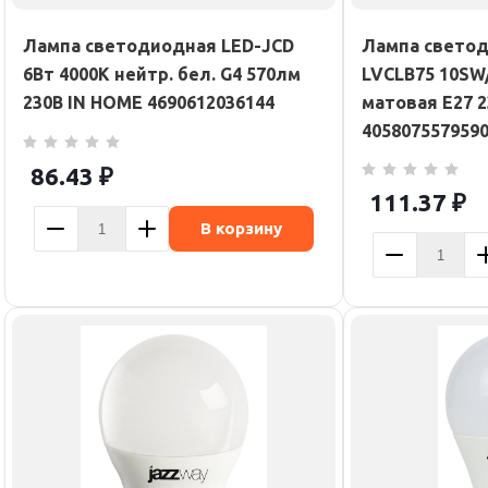
Лампа светодиодная LED-JCD
Лампа светод
6Вт 4000К нейтр. бел. G4 570лм
LVCLB75 10SW/
230В IN HOME 4690612036144
матовая E27 
405807557959
86.43
₽
111.37
₽
В корзину