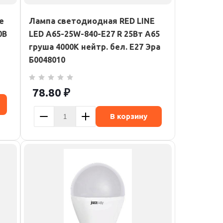
e
Лампа светодиодная RED LINE
0В
LED A65-25W-840-E27 R 25Вт A65
груша 4000К нейтр. бел. E27 Эра
Б0048010
78.80
₽
В корзину