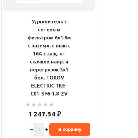
Удлинитель с
сетевым
фильтром 6х1.8м
с заземл. с выкл.
16А с защ. от
скачков напр. и
перегрузок 3х1
бел. TOKOV
ELECTRIC TKE-
C01-SF6-1.8-ZV
1 247.34
₽
В корзину