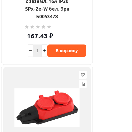
с заземл. 16А IP20
SPx-2e-W бел. Эра
Б0053478
167.43
₽
В корзину