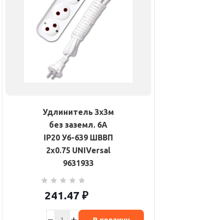
Удлинитель 3х3м
без заземл. 6А
IP20 У6-639 ШВВП
2х0.75 UNIVersal
9631933
241.47
₽
В корзину