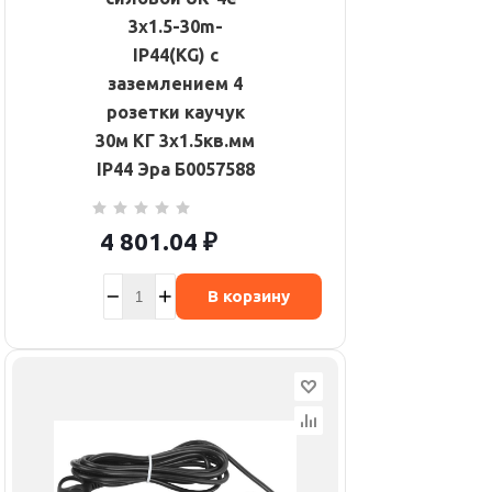
3x1.5-30m-
IP44(KG) с
заземлением 4
розетки каучук
30м КГ 3х1.5кв.мм
IP44 Эра Б0057588
4 801.04
₽
В корзину