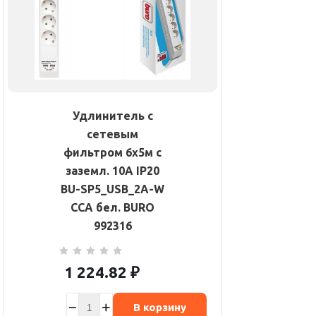
Удлинитель с
сетевым
фильтром 6х5м с
заземл. 10А IP20
BU-SP5_USB_2A-W
CCA бел. BURO
992316
1 224.82
₽
В корзину