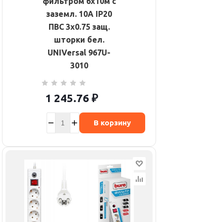
фильтром 6х10м с
заземл. 10А IP20
ПВС 3х0.75 защ.
шторки бел.
UNIVersal 967U-
3010
1 245.76
₽
В корзину