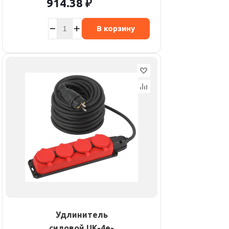
914.38
₽
В корзину
Удлинитель
силовой UK-4e-