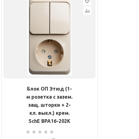
Блок ОП Этюд (1-
м розетка с зазем.
защ. шторки + 2-
кл. выкл.) крем.
SchE BPA16-202K