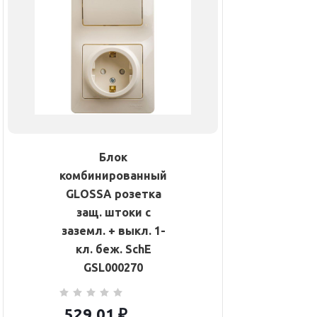
Блок
комбинированный
GLOSSA розетка
защ. штоки с
заземл. + выкл. 1-
кл. беж. SchE
GSL000270
529.01
₽