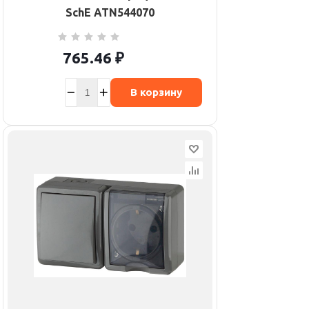
SchE ATN544070
765.46
₽
В корзину