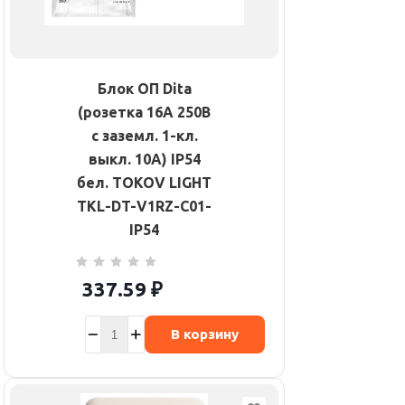
Блок ОП Dita
(розетка 16А 250В
с заземл. 1-кл.
выкл. 10А) IP54
бел. TOKOV LIGHT
TKL-DT-V1RZ-C01-
IP54
337.59
₽
В корзину