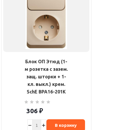
Блок ОП Этюд (1-
м розетка с зазем.
защ. шторки + 1-
кл. выкл.) крем.
SchE BPA16-201K
306
₽
В корзину