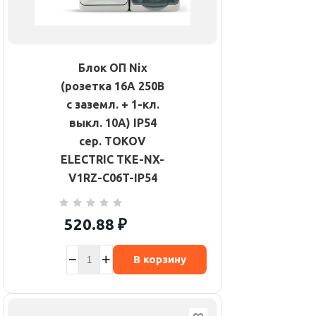
Блок ОП Nix
(розетка 16А 250В
с заземл. + 1-кл.
выкл. 10А) IP54
сер. TOKOV
ELECTRIC TKE-NX-
V1RZ-C06T-IP54
520.88
₽
В корзину