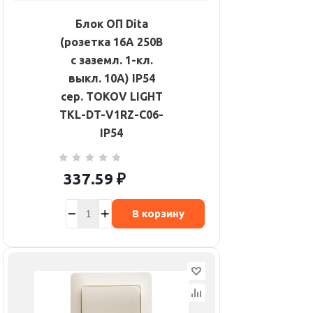
Блок ОП Dita
(розетка 16А 250В
с заземл. 1-кл.
выкл. 10А) IP54
сер. TOKOV LIGHT
TKL-DT-V1RZ-C06-
IP54
337.59
₽
В корзину