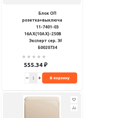
Блок ОП
розетка+выключатель
11-7401-03
16АХ(10AX)-250В IP54
Эксперт сер. ЭРА
Б0020734
555.34
₽
В корзину