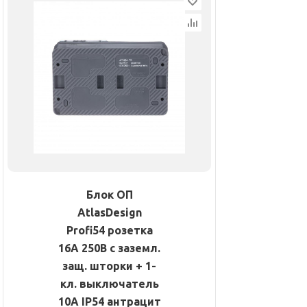
Блок ОП
AtlasDesign
Profi54 розетка
16А 250В с заземл.
защ. шторки + 1-
кл. выключатель
10А IP54 антрацит