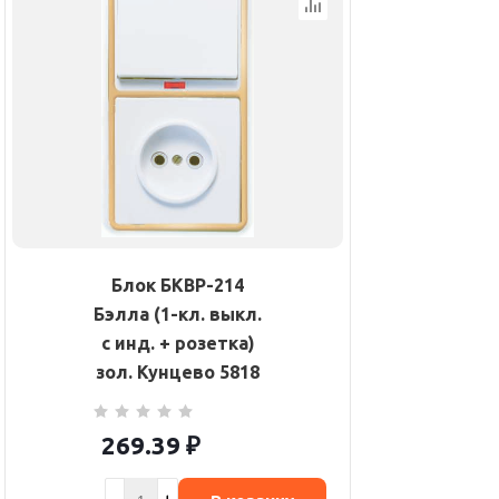
Блок БКВР-214
Бэлла (1-кл. выкл.
с инд. + розетка)
зол. Кунцево 5818
269.39
₽