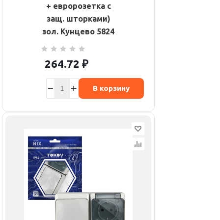
+ евророзетка с
защ. шторками)
зол. Кунцево 5824
264.72
₽
В корзину