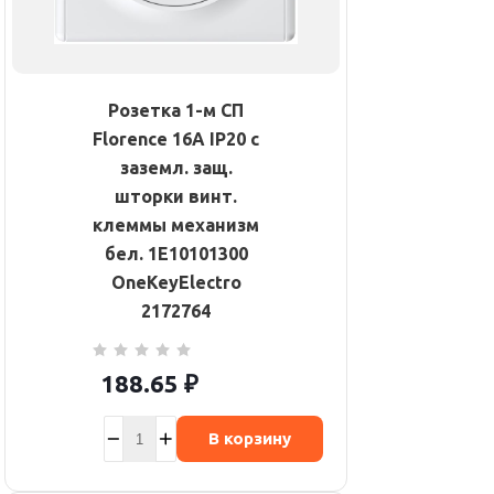
Розетка 1-м СП
Florence 16А IP20 с
заземл. защ.
шторки винт.
клеммы механизм
бел. 1E10101300
OneKeyElectro
2172764
188.65
₽
В корзину