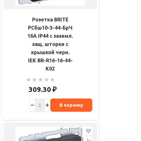
Розетка BRITE
РСбш10-3-44-БрЧ
16А IP44 с заземл.
защ. шторки с
крышкой черн.
IEK BR-R16-16-44-
K02
309.30
₽
В корзину