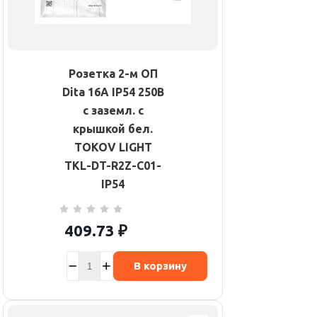
Розетка 2-м ОП
Dita 16А IP54 250В
с заземл. с
крышкой бел.
TOKOV LIGHT
TKL-DT-R2Z-C01-
IP54
409.73
₽
В корзину