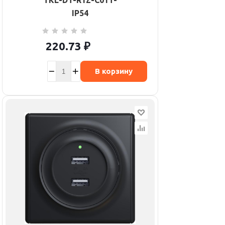
TKL-DT-R1Z-C01T-
IP54
220.73
₽
В корзину