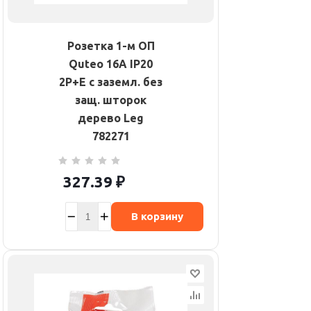
Розетка 1-м ОП
Quteo 16А IP20
2P+E с заземл. без
защ. шторок
дерево Leg
782271
327.39
₽
В корзину