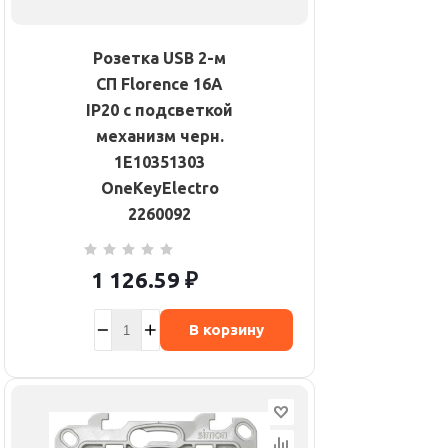
Розетка USB 2-м
СП Florence 16А
IP20 с подсветкой
механизм черн.
1E10351303
OneKeyElectro
2260092
1 126.59
₽
В корзину