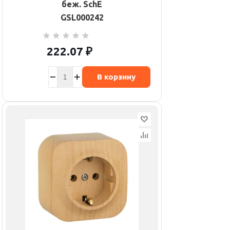
беж. SchE
GSL000242
222.07
₽
В корзину