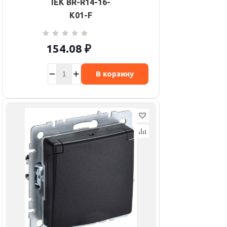
IEK BR-R14-16-
K01-F
154.08
₽
В корзину