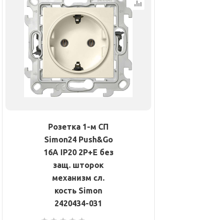
Розетка 1-м СП
Simon24 Push&Go
16А IP20 2P+E без
защ. шторок
механизм сл.
кость Simon
2420434-031