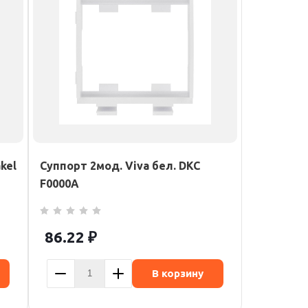
kel
Суппорт 2мод. Viva бел. DKC
F0000A
86.22
₽
В корзину