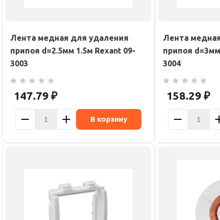
Лента медная для удаления
Лента медная
припоя d=2.5мм 1.5м Rexant 09-
припоя d=3мм 
3003
3004
147.79
₽
158.29
₽
В корзину