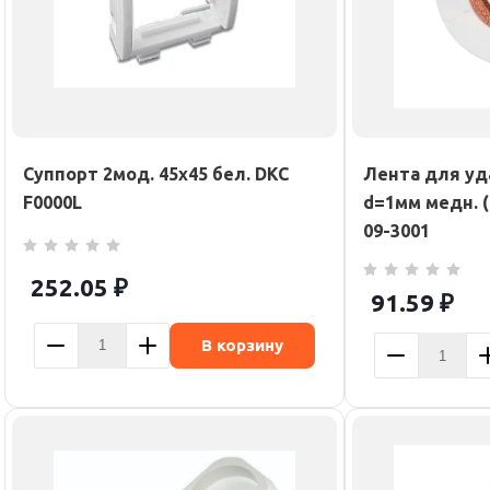
Суппорт 2мод. 45х45 бел. DKC
Лента для уд
F0000L
d=1мм медн. 
09-3001
252.05
₽
91.59
₽
В корзину