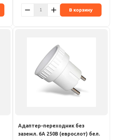
В корзину
Адаптер-переходник без
заземл. 6А 250В (еврослот) бел.