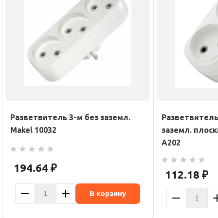
Разветвитель 3-м без заземл.
Разветвитель 
Makel 10032
заземл. плоск
А202
194.64
₽
112.18
₽
В корзину