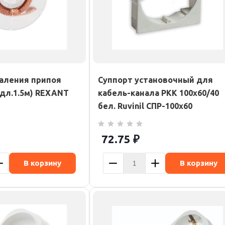
аления припоя
Суппорт установочный для
(дл.1.5м) REXANT
кабель-канала РКК 100х60/40
бел. Ruvinil СПР-100х60
72.75
₽
В корзину
В корзину