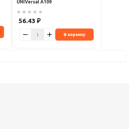
UNIVersal А109
56.43
₽
В корзину