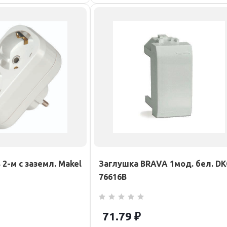
2-м с заземл. Makel
Заглушка BRAVA 1мод. бел. DK
76616B
71.79
₽