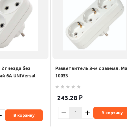
2 гнезда без
Разветвитель 3-м с заземл. Ma
ий 6А UNIVersal
10033
243.28
₽
В корзину
В корзину