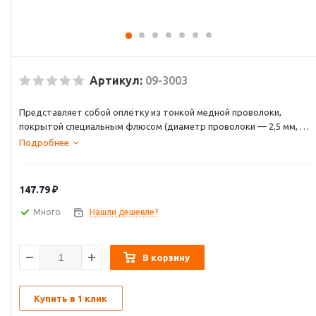
Артикул:
09-3003
Представляет собой оплётку из тонкой медной проволоки,
покрытой специальным флюсом (диаметр проволоки — 2,5 мм, а
длина — 1,5 м).
Подробнее
После её применения отпадает необходимость в чистке
контактных площадок платы.
147.79
₽
Много
Нашли дешевле?
В корзину
Купить в 1 клик