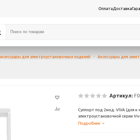
Оплата
Доставка
Гар
Аксессуары для электроустановочных изделий
-
Аксессуары для элек
Артикул:
F0
Суппорт под 2мод. VIVA (для к-
электроустановочной серии Viv
Применяется для установки эле
Подробнее
In-liner Front, созданной для 
Используется как элемент кре