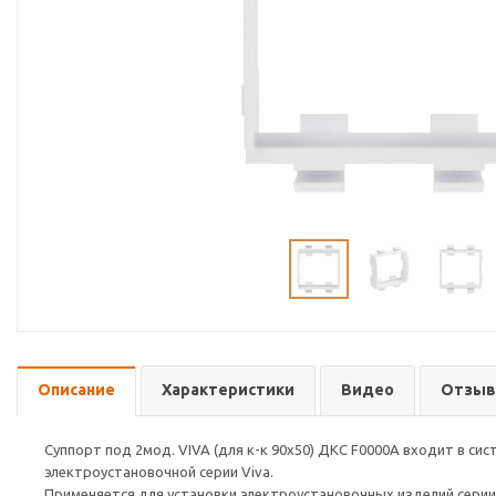
Описание
Характеристики
Видео
Отзы
Суппорт под 2мод. VIVA (для к-к 90х50) ДКС F0000A входит в сис
электроустановочной серии Viva.
Применяется для установки электроустановочных изделий серии V