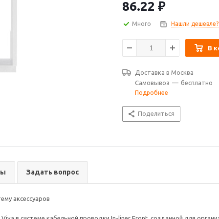
86.22
₽
Много
Нашли дешевле?
В к
Доставка в
Москва
Самовывоз
—
бесплатно
Подробнее
Поделиться
вы
Задать вопрос
тему аксессуаров
iva в системе кабельной проводки In-liner Front, созданной для орган