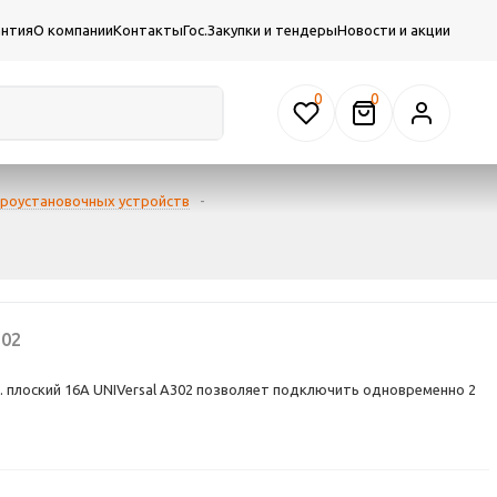
антия
О компании
Контакты
Гос.Закупки и тендеры
Новости и акции
0
троустановочных устройств
-
02
л. плоский 16А UNIVersal А302 позволяет подключить одновременно 2
опрочного пластика, c глянцевой поверхностью, ярко-белого цвета.
анной латуни.
й и высокофункциональный прибор для комфортного применения в