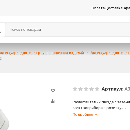
Оплата
Доставка
Гар
Аксессуары для электроустановочных изделий
-
Аксессуары для элек
2
Артикул:
А3
Разветвитель 2 гнезда с зазем
электроприбора в розетку.
Изготовлен из негорючего удар
Подробнее
Штифты цельные, из никелиров
Представляет собой бюджетны