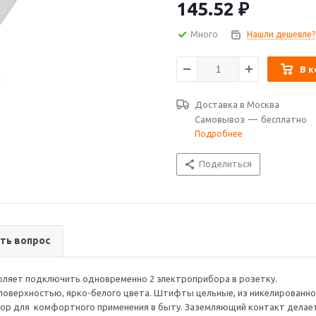
быту. Заземляющий контакт дел
145.52
₽
предохраняя подключенные при
Разветвитель применяется в к
Много
Нашли дешевле?
к одной розетке.
В к
Доставка в
Москва
Самовывоз
—
бесплатно
Подробнее
Поделиться
ть вопрос
зволяет подключить одновременно 2 электроприбора в розетку.
 поверхностью, ярко-белого цвета. Штифты цельные, из никелированно
 для комфортного применения в быту. Заземляющий контакт делает и