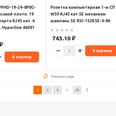
PPHD-19-24-8P8C-
Розетка компьютерная 1-м СП
сокой плотн. 19
W59 RJ45 кат.5E механизм
порта RJ45 кат. 6
шампань SE RSI-152K5E-4-86
. Hyperline 46091
743.10
₽
₽
В корзину
В корзину
Показать еще
1
2
3
25