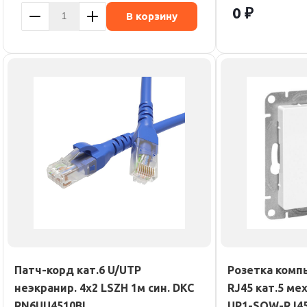
0 ₽
В корзину
Патч-корд кат.6 U/UTP
Розетка комп
неэкранир. 4х2 LSZH 1м син. DKC
RJ45 кат.5 ме
RN6UU4510BL
UP1-SOW-RJ45