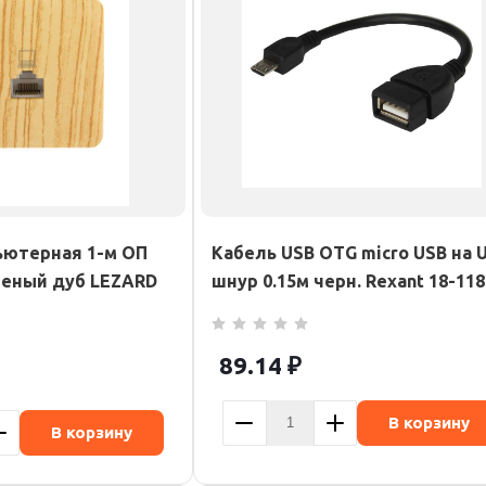
ьютерная 1-м ОП
Кабель USB OTG micro USB на 
еленый дуб LEZARD
шнур 0.15м черн. Rexant 18-118
89.14
₽
В корзину
В корзину