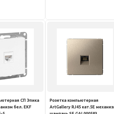
ьютерная СП Эпика
Розетка компьютерная
ханизм бел. EKF
ArtGallery RJ45 кат.5E механи
-5
шампань SE GAL000583