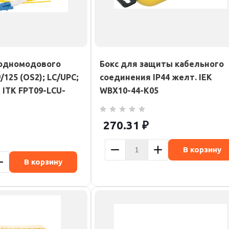
 одномодового
Бокс для защиты кабельного
/125 (OS2); LC/UPC;
соединения IP44 желт. IEK
) ITK FPT09-LCU-
WBX10-44-K05
270.31
₽
В корзину
В корзину