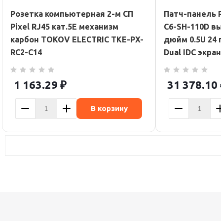
Розетка компьютерная 2-м СП
Патч-панель 
Pixel RJ45 кат.5E механизм
C6-SH-110D вы
карбон TOKOV ELECTRIC TKE-PX-
дюйм 0.5U 24 
RC2-C14
Dual IDC экран
1 163.29
₽
31 378.10
В корзину