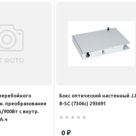
перебойного
Бокс оптический настенный JJ
н. преобразования
8-SC (7306c) 293691
А/900Вт с внутр.
9А.ч
0 ₽