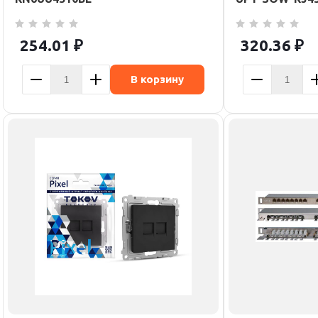
254.01
₽
320.36
₽
В корзину