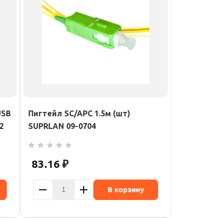
USB
Пигтейл SC/APC 1.5м (шт)
2
SUPRLAN 09-0704
83.16
₽
В корзину