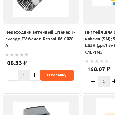
Переходник антенный штекер F-
Пигтейл для
гнездо TV блист. Rexant 06-0028-
кабеля (SM); 9
A
LSZH (дл.1.5м
C1L-1M5
88.33
₽
160.07
₽
В корзину