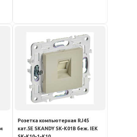
Розетка компьютерная RJ45
зм
кат.5E SKANDY SK-K01B беж. IEK
SK-K10-1-K10