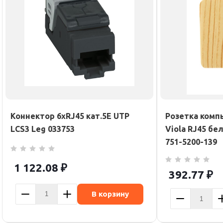
Коннектор 6хRJ45 кат.5Е UTP
Розетка комп
LCS3 Leg 033753
Viola RJ45 б
751-5200-139
1 122.08
₽
392.77
₽
В корзину