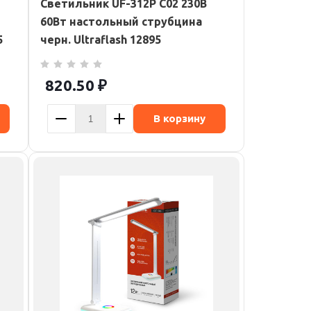
Светильник UF-312P С02 230В
60Вт настольный струбцина
5
черн. Ultraflash 12895
820.50
₽
В корзину