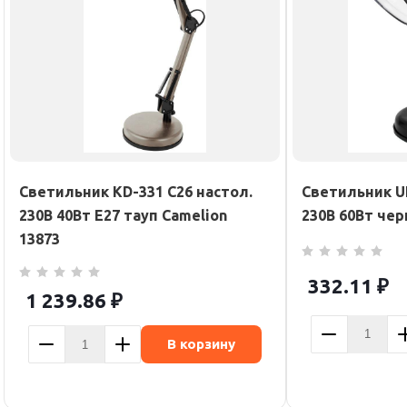
Светильник KD-331 C26 настол.
Светильник UF
230В 40Вт E27 тауп Camelion
230В 60Вт черн
13873
332.11
₽
1 239.86
₽
В корзину