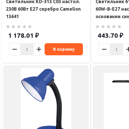
Светильник KD-313 C03 настол.
Светильник 61
230В 60Вт E27 серебро Camelion
60W-B-E27 на
13641
основании син
1 178.01
₽
443.70
₽
В корзину