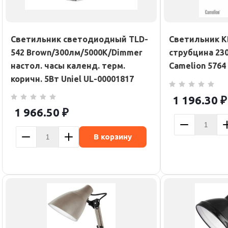
Светильник светодиодный TLD-
Светильник K
542 Brown/300лм/5000К/Dimmer
струбцина 230
настол. часы календ. терм.
Camelion 5764
коричн. 5Вт Uniel UL-00001817
1 196.30
₽
1 966.50
₽
В корзину