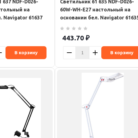
 637 NDF-D026-
Светильник 61 635 NDF-D026-
стольный на
60W-WH-E27 настольный на
. Navigator 61637
основании бел. Navigator 6163
443.70
₽
В корзину
В корзину