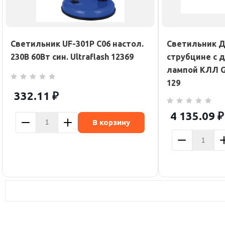
Светильник UF-301P С06 настол.
Светильник Де
230В 60Вт син. Ultraflash 12369
струбцине с д
лампой КЛЛ G
129
332.11
₽
4 135.09
₽
В корзину