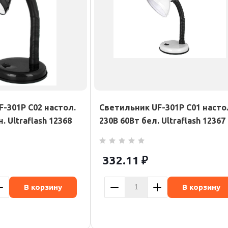
-301P С02 настол.
Светильник UF-301P С01 насто
. Ultraflash 12368
230В 60Вт бел. Ultraflash 12367
332.11
₽
В корзину
В корзину