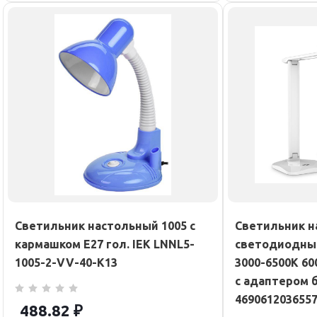
Светильник настольный 1005 с
Светильник н
кармашком Е27 гол. IEK LNNL5-
светодиодный
1005-2-VV-40-K13
3000-6500К 6
с адаптером 
469061203655
488.82
₽