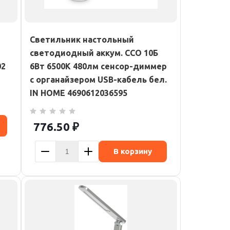
Светильник настольный
светодиодный аккум. ССО 10Б
02
6Вт 6500К 480лм сенсор-диммер
с органайзером USB-кабель бел.
IN HOME 4690612036595
776.50
₽
В корзину