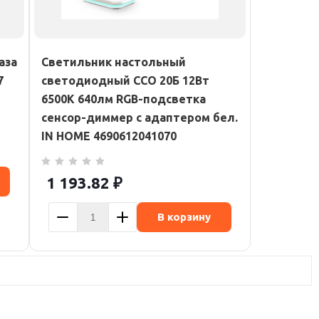
аза
Светильник настольный
7
светодиодный ССО 20Б 12Вт
6500К 640лм RGB-подсветка
сенсор-диммер с адаптером бел.
IN HOME 4690612041070
1 193.82
₽
В корзину