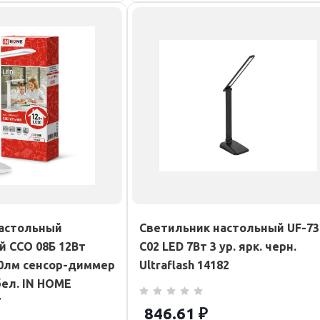
астольный
Светильник настольный UF-73
 ССО 08Б 12Вт
С02 LED 7Вт 3 ур. ярк. черн.
00лм сенсор-диммер
Ultraflash 14182
бел. IN HOME
7
846.61
₽