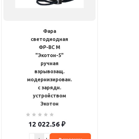
Фара
светодиодная
ФР-ВС М
"Экотон-5"
ручная
взрывозащ.
модернизирован.
с зарядн.
устройством
Экотон
12 022.56
₽