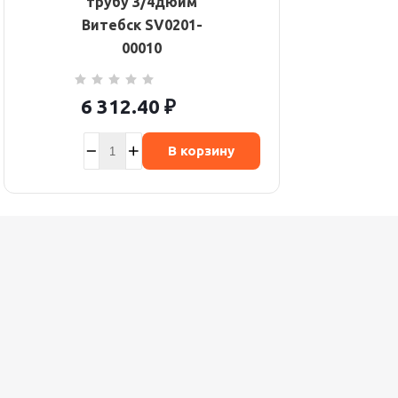
трубу 3/4дюйм
Витебск SV0201-
00010
6 312.40
₽
В корзину