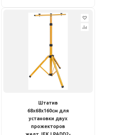
Штатив
68х68х160см для
установки двух
прожекторов
желт. IEK LPADD2-