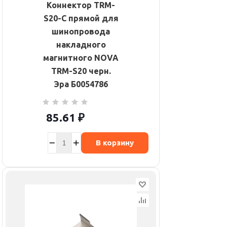
Коннектор TRM-
S20-C прямой для
шинопровода
накладного
магнитного NOVA
TRM-S20 черн.
Эра Б0054786
85.61
₽
В корзину