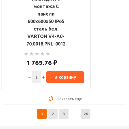
монтажа C
панели
600х600х50 IP65
сталь бел.
VARTON V4-A0-
70.0018.PNL-0012
1 769.76
₽
В корзину
Показать еще
1
2
3
26