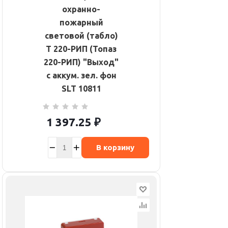
охранно-
пожарный
световой (табло)
Т 220-РИП (Топаз
220-РИП) "Выход"
с аккум. зел. фон
SLT 10811
1 397.25
₽
В корзину