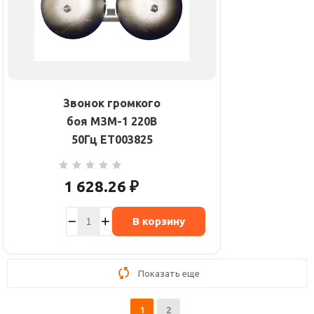
Звонок громкого
боя МЗМ-1 220В
50Гц ET003825
1 628.26
₽
В корзину
Показать еще
1
2