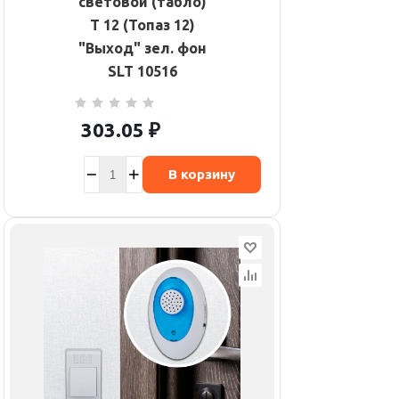
световой (табло)
Т 12 (Топаз 12)
"Выход" зел. фон
SLT 10516
303.05
₽
В корзину