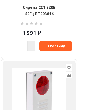
Сирена СС1 220В
50Гц ET003816
1 591
₽
В корзину