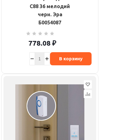
C88 36 мелодий
черн. Эра
Б0054087
778.08
₽
В корзину