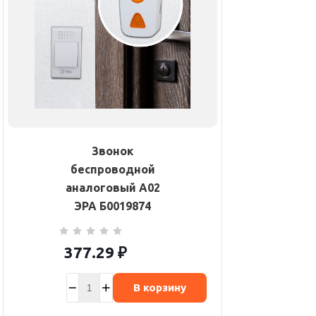
Звонок
беспроводной
аналоговый A02
ЭРА Б0019874
377.29
₽
В корзину