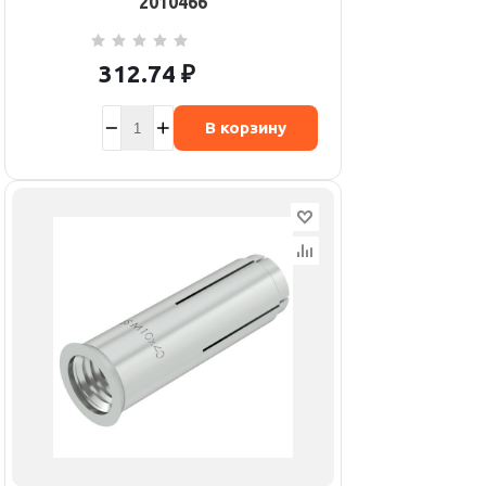
2010466
312.74
₽
В корзину