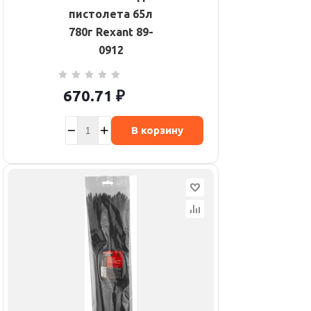
пистолета 65л
780г Rexant 89-
0912
670.71
₽
В корзину