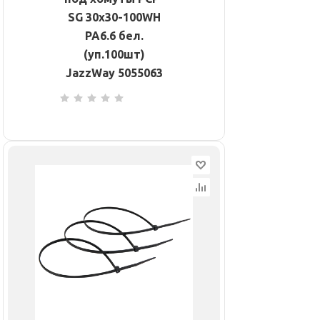
SG 30х30-100WH
PA6.6 бел.
(уп.100шт)
JazzWay 5055063