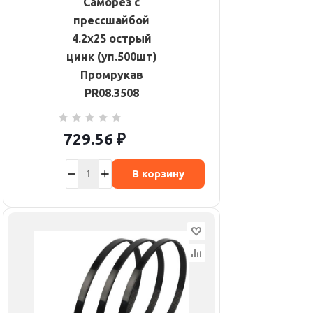
Саморез с
прессшайбой
4.2х25 острый
цинк (уп.500шт)
Промрукав
PR08.3508
729.56
₽
В корзину