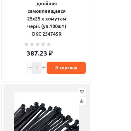
двойная
самоклеящаяся
25х25 к хомутам
черн. (уп.100шт)
DKC 25474SR
387.23
₽
В корзину