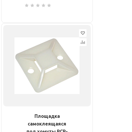
Площадка
самоклеящаяся
под хомуты PCP-