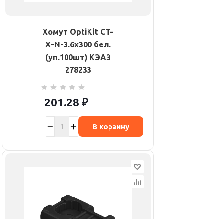
Хомут OptiKit CT-
Х-N-3.6х300 бел.
(уп.100шт) КЭАЗ
278233
201.28
₽
В корзину