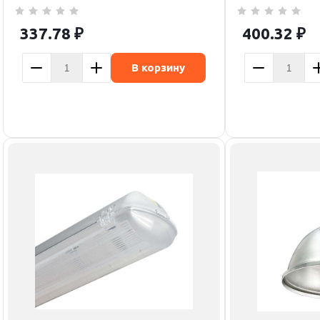
337.78
₽
400.32
₽
В корзину