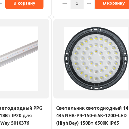
В корзину
В корзину
светодиодный PPG
Светильник светодиодный 14
 18Вт IP20 для
435 NHB-P4-150-6.5K-120D-LED
zWay 5010376
(High Bay) 150Вт 6500К IP65