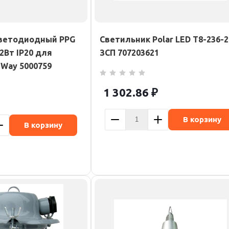
светодиодный PPG
Светильник Polar LED Т8-236-2
12Вт IP20 для
ЗСП 707203621
zWay 5000759
1 302.86
₽
В корзину
В корзину