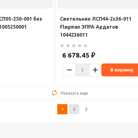
СП05-250-001 без
Светильник ЛСП44-2х36-011
1005250001
Flagman ЭПРА Ардатов
1044236011
6 678.45
₽
В корзину
Показать еще
1
2