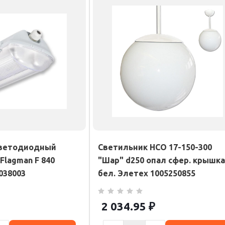
светодиодный
Светильник НСО 17-150-300
Flagman F 840
"Шар" d250 опал сфер. крышка
038003
бел. Элетех 1005250855
2 034.95
₽