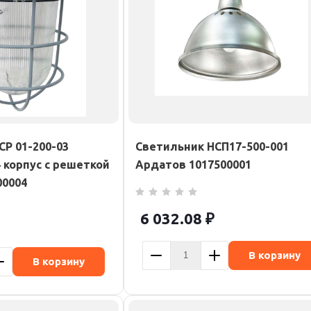
СР 01-200-03
Светильник НСП17-500-001
 корпус с решеткой
Ардатов 1017500001
00004
6 032.08
₽
В корзину
В корзину