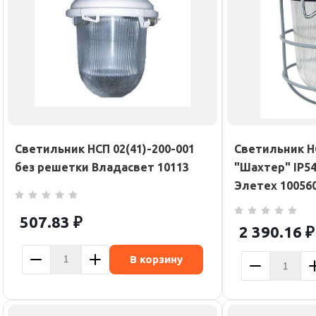
Светильник НСП 02(41)-200-001
Светильник Н
без решетки Владасвет 10113
"Шахтер" IP54
Элетех 10056
507.83
₽
2 390.16
₽
В корзину