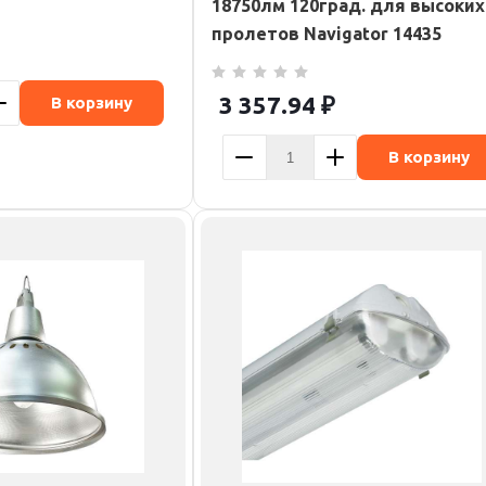
18750лм 120град. для высоких
пролетов Navigator 14435
3 357.94
₽
В корзину
В корзину