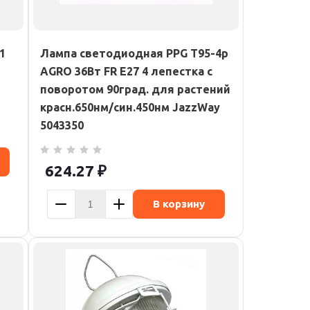
1
Лампа светодиодная PPG T95-4p
AGRO 36Вт FR E27 4 лепестка с
поворотом 90град. для растений
красн.650нм/син.450нм JazzWay
5043350
624.27
₽
В корзину