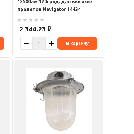
12500лм 120град. для высоких
пролетов Navigator 14434
2 344.23
₽
В корзину