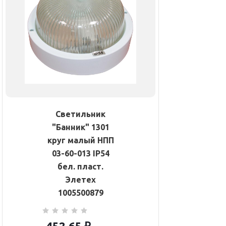
Светильник
"Банник" 1301
круг малый НПП
03-60-013 IP54
бел. пласт.
Элетех
1005500879
452.65
₽