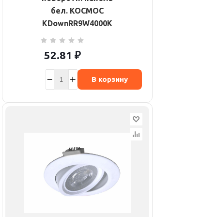
бел. КОСМОС
KDownRR9W4000K
52.81
₽
В корзину