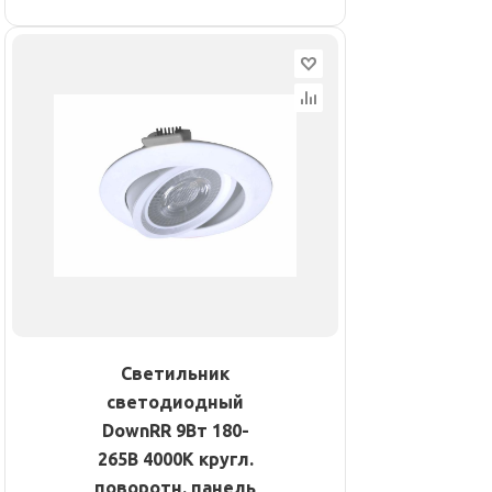
Светильник
светодиодный
DownRR 9Вт 180-
265В 4000К кругл.
поворотн. панель