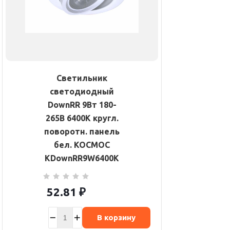
Светильник
светодиодный
DownRR 9Вт 180-
265В 6400К кругл.
поворотн. панель
бел. КОСМОС
KDownRR9W6400K
52.81
₽
В корзину