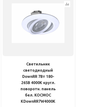
Светильник
светодиодный
DownRR 7Вт 180-
265В 4000К кругл.
поворотн. панель
бел. КОСМОС
KDownRR7W4000K