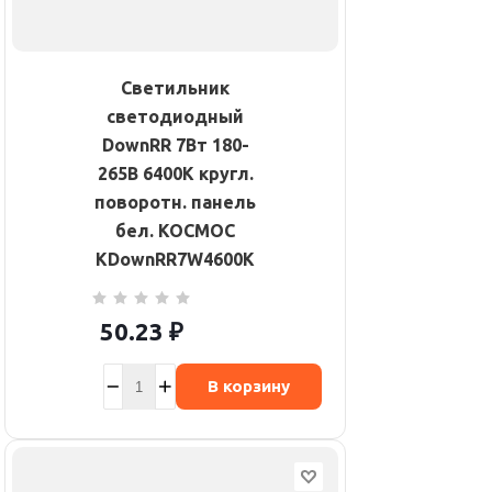
Светильник
светодиодный
DownRR 7Вт 180-
265В 6400К кругл.
поворотн. панель
бел. КОСМОС
KDownRR7W4600K
50.23
₽
В корзину