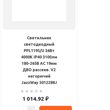
Светильник
светодиодный
PPL1195/U 36Вт
4000К IP40 3100лм
180-265В AC 19мм
ДВО рассеив. V2
негорючий
JazzWay 5012288J
1 014.92
₽