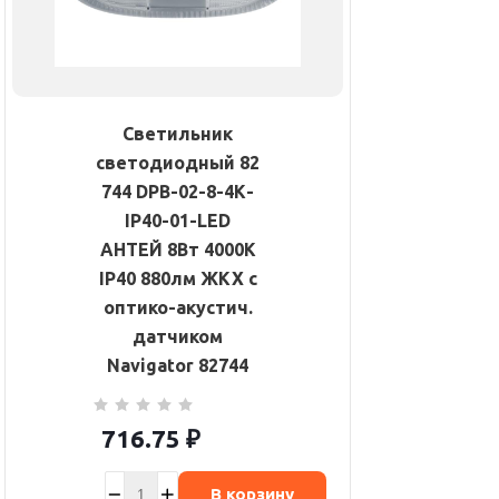
Светильник
светодиодный 82
744 DPB-02-8-4К-
IP40-01-LED
АНТЕЙ 8Вт 4000К
IP40 880лм ЖКХ с
оптико-акустич.
датчиком
Navigator 82744
716.75
₽
В корзину