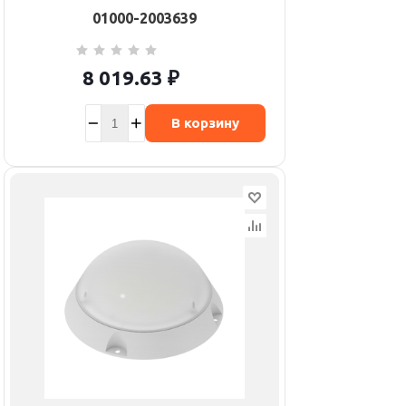
01000-2003639
8 019.63
₽
В корзину