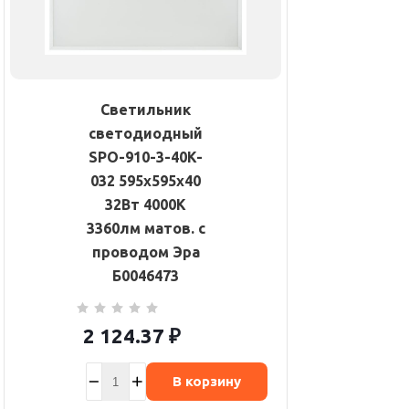
Светильник
светодиодный
SPO-910-3-40K-
032 595х595х40
32Вт 4000К
3360лм матов. с
проводом Эра
Б0046473
2 124.37
₽
В корзину