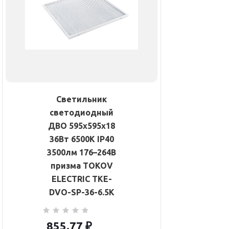
Светильник
светодиодный
ДВО 595х595х18
36Вт 6500К IP40
3500лм 176–264В
призма TOKOV
ELECTRIC TKE-
DVO-SP-36-6.5K
855.77
₽