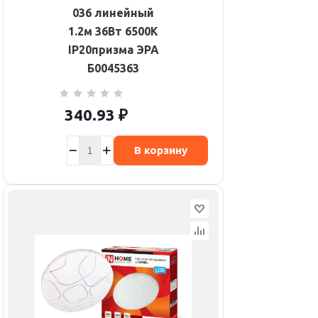
036 линейный
1.2м 36Вт 6500К
IP20призма ЭРА
Б0045363
340.93
₽
В корзину