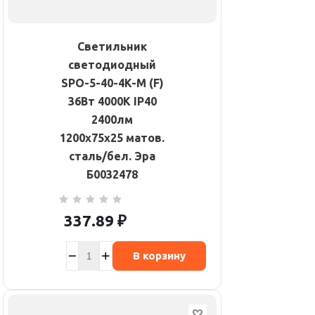
Светильник
светодиодный
SPO-5-40-4K-M (F)
36Вт 4000К IP40
2400лм
1200х75х25 матов.
сталь/бел. Эра
Б0032478
337.89
₽
В корзину