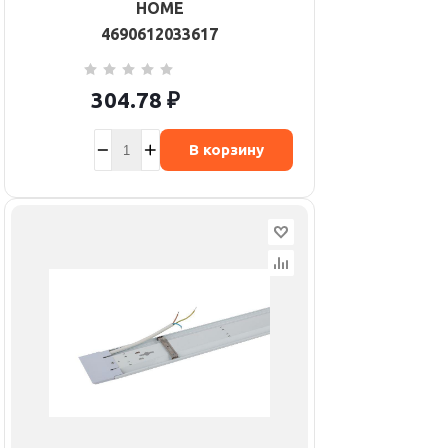
HOME
4690612033617
304.78
₽
В корзину