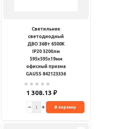
Светильник
светодиодный
ДВО 36Вт 6500К
IP20 3200лм
595х595х19мм
офисный призма
GAUSS 842123336
1 308.13
₽
В корзину