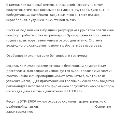
Мощность, Вт 2900
В комплекте ранцевый ремень, снижающий нагрузку на спину,
Габариты упаковки 0.31 ? 0.32 ? 0.23 м
полуавтоматическая косильная катушка «Easy Load», диск 40TP с
Разъемная штанга Нет
победитовыми напайками, защитные очки. Штанга прямая,
Ширина скоса диском, мм 255
неразборная, с улучшенной системой смазки.
Ширина скоса леской, мм 460
Тип диска 40ТР
Система подавления вибраций и регулируемая рукоятка обеспечив
Тип двигателя 2-х тактный, с воздушным охлаждением
комфорт работы с бензотриммером. Хромированная поршневая
Тип катушки Easy Load
группа гарантирует увеличенный ресурс двигателю. Система
Тип ремня Ранцевый
воздушного охлаждения позволит работать без перегрева.
Уровень звукового давления, дБ 96
Вес, кг 9.918 кг
Особенности эксплуатации бензинового триммера:
Зажигание электронное (CDI)
Защитные очки Есть
Модель БТР-2900П укомплектована бензиновым двухтактным
двигателем. Для заправки используется смесь топлива с маслом 2T 
соотношении 40:1 (пропорция может отличаться, смотрите на
упаковке масла). Для приготовления топливной смеси производите
рекомендует использовать фирменное полусинтетическое моторн
масло для двухтактных двигателей «HUTER 2T».
Ресанта БТР-2900Р — мотокоса со схожими параметрами, но с
разборной штангой. Основные
характеристики: