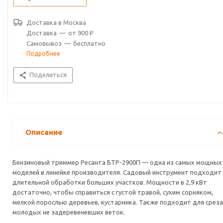
обеспечивают комфорт работы с бензотриммером.
Хромированная поршневая группа гарантирует увеличенный
Доставка в
Москва
ресурс двигателю. Система воздушного охлаждения позволит
Доставка
—
от 900 ₽
работать без перегрева.
Самовывоз
—
бесплатно
Подробнее
Особенности эксплуатации бензинового триммера:
Поделиться
Модель БТР-2900П укомплектована бензиновым двухтактным
двигателем. Для заправки используется смесь топлива с маслом
2T в соотношении 40:1 (пропорция может отличаться, смотрите
на упаковке масла). Для приготовления топливной смеси
производитель рекомендует использовать фирменное
полусинтетическое моторное масло для двухтактных двигателей
Описание
«HUTER 2T».
Ресанта БТР-2900Р — мотокоса со схожими параметрами, но с
Бензиновый триммер Ресанта БТР-2900П — одна из самых мощных
разборной штангой. Основные
моделей в линейке производителя. Садовый инструмент подходит
характеристики:
длительной обработки больших участков. Мощности в 2,9 кВт
Антивибрационная система Есть
достаточно, чтобы справиться с густой травой, сухим сорняком,
Бесключевая регулировка рукояток Есть
мелкой порослью деревьев, кустарника. Также подходит для срез
Бренд Ресанта
молодых не задеревеневших веток.
Число оборотов, об/мин 9500±500